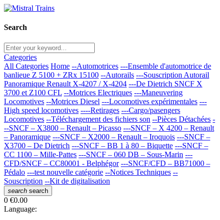
Search
Categories
All Categories
Home
--Automotrices
---Ensemble d'automotrice de
banlieue Z 5100 + ZRx 15100
--Autorails
---Souscription Autorail
Panoramique Renault X-4207 / X-4204
---De Dietrich SNCF X
3700 et Z100 CFL
--Motrices Electriques
---Maneuvering
Locomotives
--Motrices Diesel
---Locomotives expérimentales
---
High speed locomotives
----Retirages
---Cargo/pasengers
Locomotives
--Téléchargement des fichiers son
--Pièces Détachées
-
--SNCF – X3800 – Renault – Picasso
---SNCF – X 4200 – Renault
– Panoramique
---SNCF – X2000 – Renault – Iroquois
---SNCF –
X3700 – De Dietrich
---SNCF – BB 1 à 80 – Biquette
---SNCF –
CC 1100 – Mille-Pattes
---SNCF – 060 DB – Sous-Marin
---
CFD/SNCF – CC80001 - Belphégor
---SNCF/CFD – BB71000 –
Pédalo
---test nouvelle catégorie
--Notices Techniques
--
Souscription
--Kit de digitalisation
search
search
0
€0.00
Language: