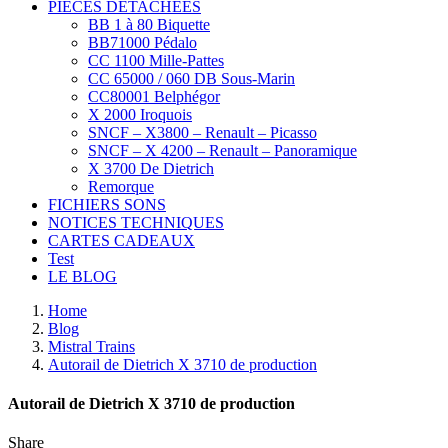
PIÈCES DÉTACHÉES
BB 1 à 80 Biquette
BB71000 Pédalo
CC 1100 Mille-Pattes
CC 65000 / 060 DB Sous-Marin
CC80001 Belphégor
X 2000 Iroquois
SNCF – X3800 – Renault – Picasso
SNCF – X 4200 – Renault – Panoramique
X 3700 De Dietrich
Remorque
FICHIERS SONS
NOTICES TECHNIQUES
CARTES CADEAUX
Test
LE BLOG
Home
Blog
Mistral Trains
Autorail de Dietrich X 3710 de production
Autorail de Dietrich X 3710 de production
Share