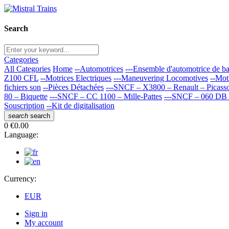
Search
Categories
All Categories
Home
--Automotrices
---Ensemble d'automotrice de 
Z100 CFL
--Motrices Electriques
---Maneuvering Locomotives
--Mot
fichiers son
--Pièces Détachées
---SNCF – X3800 – Renault – Picass
80 – Biquette
---SNCF – CC 1100 – Mille-Pattes
---SNCF – 060 DB 
Souscription
--Kit de digitalisation
search
search
0
€0.00
Language:
Currency:
EUR
Sign in
My account