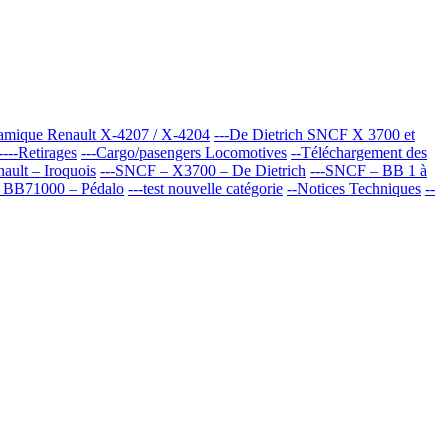
oramique Renault X-4207 / X-4204
---De Dietrich SNCF X 3700 et
----Retirages
---Cargo/pasengers Locomotives
--Téléchargement des
ult – Iroquois
---SNCF – X3700 – De Dietrich
---SNCF – BB 1 à
 BB71000 – Pédalo
---test nouvelle catégorie
--Notices Techniques
--