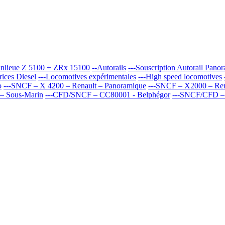
banlieue Z 5100 + ZRx 15100
--Autorails
---Souscription Autorail Pan
rices Diesel
---Locomotives expérimentales
---High speed locomotives
o
---SNCF – X 4200 – Renault – Panoramique
---SNCF – X2000 – Rena
– Sous-Marin
---CFD/SNCF – CC80001 - Belphégor
---SNCF/CFD –