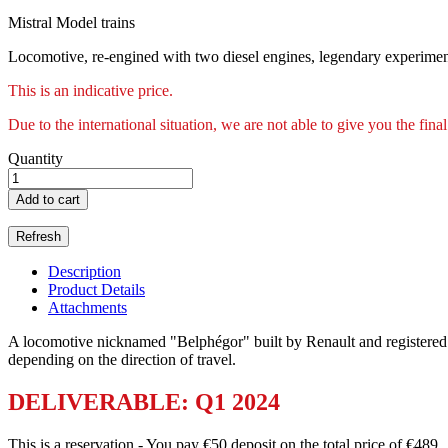
Mistral Model trains
Locomotive, re-engined with two diesel engines, legendary experimen
This is an indicative price.
Due to the international situation, we are not able to give you the final
Quantity
Add to cart
Description
Product Details
Attachments
A locomotive nicknamed "Belphégor" built by Renault and registered
depending on the direction of travel.
DELIVERABLE: Q1 2024
This is a reservation - You pay €50 deposit on the total price of €489