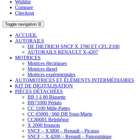
Wishlist
Compare
Checkout
Toggle navigation
☰
ACCUEIL
AUTORAILS
DE DIETRICH SNCF X 3700 ET CFL Z100
AUTORAILS RENAULT X-4207
MOTRICES
Motrices électriques
Motrices diesel
Motrices expérimentales
AUTOMOTRICES ET ÉLÉMENTS INTERMÉDIAIRES
KIT DE DIGITALISATION
PIÈCES DÉTACHÉES
BB 1 à 80 Biquette
BB71000 Pédalo
CC 1100 Mille-Pattes
CC 65000 / 060 DB Sous-Marin
CC80001 Belphégor
X 2000 Iroquois
SNCF – X3800 – Renault – Picasso
SNCF – X 4200 – Renault – Panoramique