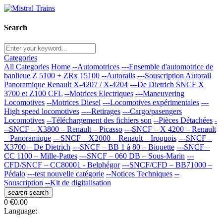
Search
Categories
All Categories
Home
--Automotrices
---Ensemble d'automotrice de
banlieue Z 5100 + ZRx 15100
--Autorails
---Souscription Autorail
Panoramique Renault X-4207 / X-4204
---De Dietrich SNCF X
3700 et Z100 CFL
--Motrices Electriques
---Maneuvering
Locomotives
--Motrices Diesel
---Locomotives expérimentales
---
High speed locomotives
----Retirages
---Cargo/pasengers
Locomotives
--Téléchargement des fichiers son
--Pièces Détachées
-
--SNCF – X3800 – Renault – Picasso
---SNCF – X 4200 – Renault
– Panoramique
---SNCF – X2000 – Renault – Iroquois
---SNCF –
X3700 – De Dietrich
---SNCF – BB 1 à 80 – Biquette
---SNCF –
CC 1100 – Mille-Pattes
---SNCF – 060 DB – Sous-Marin
---
CFD/SNCF – CC80001 - Belphégor
---SNCF/CFD – BB71000 –
Pédalo
---test nouvelle catégorie
--Notices Techniques
--
Souscription
--Kit de digitalisation
search
search
0
€0.00
Language: