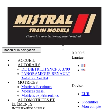
Basculer la navigation
☰
0
0,00 €
Langue:
ACCUEIL
AUTORAILS
DE DIETRICH SNCF X 3700
PANORAMIQUE RENAULT
X-4207 / X-4204
MOTRICES
Devise:
Motrices électriques
Motrices diesel
EUR
Motrices expérimentales
AUTOMOTRICES ET
S'identifier
ÉLÉMENTS
Mon compte
INTERMÉDIAIRES