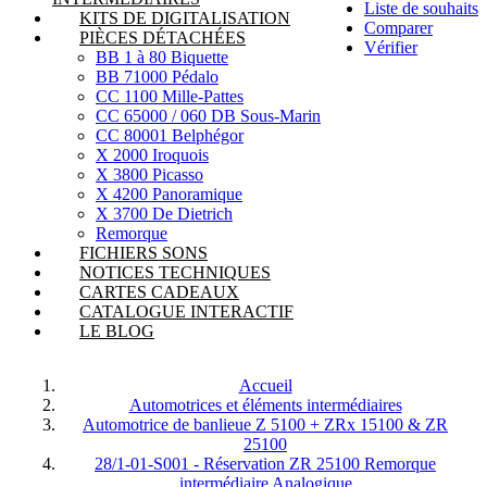
Liste de souhaits
KITS DE DIGITALISATION
Comparer
PIÈCES DÉTACHÉES
Vérifier
BB 1 à 80 Biquette
BB 71000 Pédalo
CC 1100 Mille-Pattes
CC 65000 / 060 DB Sous-Marin
CC 80001 Belphégor
X 2000 Iroquois
X 3800 Picasso
X 4200 Panoramique
X 3700 De Dietrich
Remorque
FICHIERS SONS
NOTICES TECHNIQUES
CARTES CADEAUX
CATALOGUE INTERACTIF
LE BLOG
Accueil
Automotrices et éléments intermédiaires
Automotrice de banlieue Z 5100 + ZRx 15100 & ZR
25100
28/1-01-S001 - Réservation ZR 25100 Remorque
intermédiaire Analogique