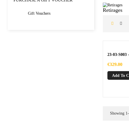
PURCHASE A GIFT VOUCHER
Retirages
Gift Vouchers
23-03-S003 -
Price
€329.00
Add To C
Showing 1-2