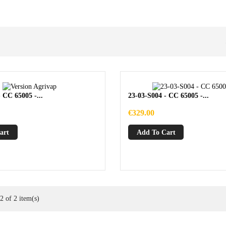
 CC 65005 -...
23-03-S004 - CC 65005 -...
Price
€329.00
art
Add To Cart
 of 2 item(s)