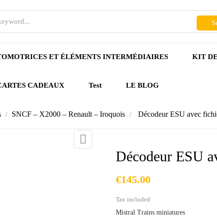
S
OMOTRICES ET ÉLÉMENTS INTERMÉDIAIRES
KIT D
CARTES CADEAUX
Test
LE BLOG
s
SNCF – X2000 – Renault – Iroquois
Décodeur ESU avec fichie

Décodeur ESU ave
€145.00
Tax included
Mistral Trains miniatures