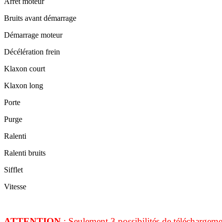
Arrêt moteur
Bruits avant démarrage
Démarrage moteur
Décélération frein
Klaxon court
Klaxon long
Porte
Purge
Ralenti
Ralenti bruits
Sifflet
Vitesse
ATTENTION
: Seulement 3 possibilités de téléchargem