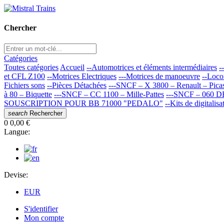
Chercher
Catégories
Toutes catégories
Accueil
--Automotrices et éléments intermédiaires
-
et CFL Z100
--Motrices Electriques
---Motrices de manoeuvre
--Loco
Fichiers sons
--Pièces Détachées
---SNCF – X 3800 – Renault – Pica
à 80 – Biquette
---SNCF – CC 1100 – Mille-Pattes
---SNCF – 060 D
SOUSCRIPTION POUR BB 71000 "PEDALO"
--Kits de digitalisa
search
Rechercher
0
0,00 €
Langue:
Devise:
EUR
S'identifier
Mon compte