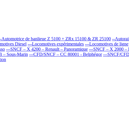
--Automotrice de banlieue Z 5100 + ZRx 15100 & ZR 25100
--Autorai
motives Diesel
---Locomotives expérimentales
---Locomotives de ligne
sso
---SNCF – X 4200 – Renault – Panoramique
---SNCF – X 2000 – R
B – Sous-Marin
---CFD/SNCF – CC 80001 - Belphégor
---SNCF/CFD
tion