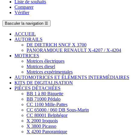
Liste de souhaits
Comparer
Vérifier
Basculer la navigation
☰
ACCUEIL
AUTORAILS
DE DIETRICH SNCF X 3700
PANORAMIQUE RENAULT X-4207 / X-4204
MOTRICES
Motrices électriques
Motrices diesel
Motrices expérimentales
AUTOMOTRICES ET ÉLÉMENTS INTERMÉDIAIRES
KITS DE DIGITALISATION
PIÈCES DÉTACHÉES
BB 1 à 80 Biquette
BB 71000 Pédalo
CC 1100 Mille-Pattes
CC 65000 / 060 DB Sous-Marin
CC 80001 Belphégor
X 2000 Iroquois
X 3800 Picasso
X 4200 Panoramique