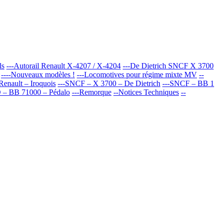
ls
---Autorail Renault X-4207 / X-4204
---De Dietrich SNCF X 3700
----Nouveaux modèles !
---Locomotives pour régime mixte MV
--
enault – Iroquois
---SNCF – X 3700 – De Dietrich
---SNCF – BB 1
 – BB 71000 – Pédalo
---Remorque
--Notices Techniques
--