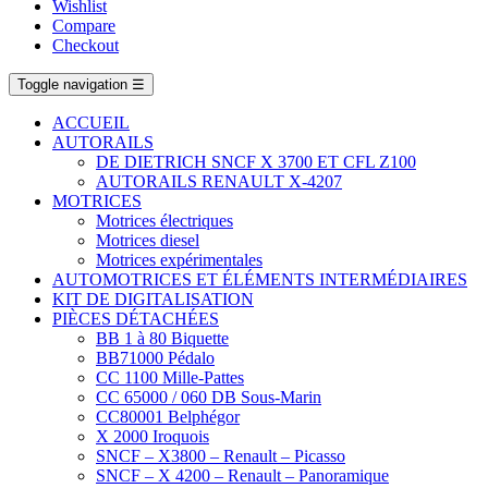
Wishlist
Compare
Checkout
Toggle navigation
☰
ACCUEIL
AUTORAILS
DE DIETRICH SNCF X 3700 ET CFL Z100
AUTORAILS RENAULT X-4207
MOTRICES
Motrices électriques
Motrices diesel
Motrices expérimentales
AUTOMOTRICES ET ÉLÉMENTS INTERMÉDIAIRES
KIT DE DIGITALISATION
PIÈCES DÉTACHÉES
BB 1 à 80 Biquette
BB71000 Pédalo
CC 1100 Mille-Pattes
CC 65000 / 060 DB Sous-Marin
CC80001 Belphégor
X 2000 Iroquois
SNCF – X3800 – Renault – Picasso
SNCF – X 4200 – Renault – Panoramique