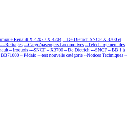
oramique Renault X-4207 / X-4204
---De Dietrich SNCF X 3700 et
----Retirages
---Cargo/pasengers Locomotives
--Téléchargement des
ult – Iroquois
---SNCF – X3700 – De Dietrich
---SNCF – BB 1 à
 BB71000 – Pédalo
---test nouvelle catégorie
--Notices Techniques
--