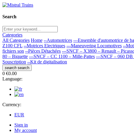
Search
Categories
All Categories
Home
--Automotrices
---Ensemble d'automotrice de 
Z100 CFL
--Motrices Electriques
---Maneuvering Locomotives
--Mot
fichiers son
--Pièces Détachées
---SNCF – X3800 – Renault – Picass
80 – Biquette
---SNCF – CC 1100 – Mille-Pattes
---SNCF – 060 DB 
Souscription
--Kit de digitalisation
search
search
0
€0.00
Language:
Currency:
EUR
Sign in
My account