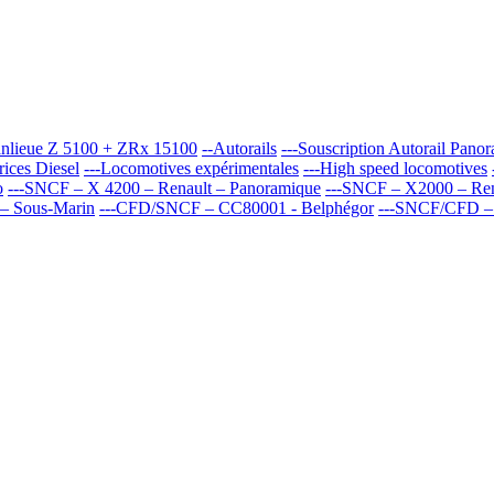
banlieue Z 5100 + ZRx 15100
--Autorails
---Souscription Autorail Pan
rices Diesel
---Locomotives expérimentales
---High speed locomotives
o
---SNCF – X 4200 – Renault – Panoramique
---SNCF – X2000 – Rena
– Sous-Marin
---CFD/SNCF – CC80001 - Belphégor
---SNCF/CFD –