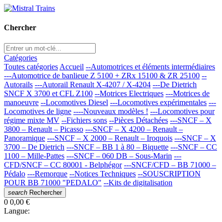
Chercher
Catégories
Toutes catégories
Accueil
--Automotrices et éléments intermédiaires
---Automotrice de banlieue Z 5100 + ZRx 15100 & ZR 25100
--
Autorails
---Autorail Renault X-4207 / X-4204
---De Dietrich
SNCF X 3700 et CFL Z100
--Motrices Electriques
---Motrices de
manoeuvre
--Locomotives Diesel
---Locomotives expérimentales
---
Locomotives de ligne
----Nouveaux modèles !
---Locomotives pour
régime mixte MV
--Fichiers sons
--Pièces Détachées
---SNCF – X
3800 – Renault – Picasso
---SNCF – X 4200 – Renault –
Panoramique
---SNCF – X 2000 – Renault – Iroquois
---SNCF – X
3700 – De Dietrich
---SNCF – BB 1 à 80 – Biquette
---SNCF – CC
1100 – Mille-Pattes
---SNCF – 060 DB – Sous-Marin
---
CFD/SNCF – CC 80001 - Belphégor
---SNCF/CFD – BB 71000 –
Pédalo
---Remorque
--Notices Techniques
--SOUSCRIPTION
POUR BB 71000 "PEDALO"
--Kits de digitalisation
search
Rechercher
0
0,00 €
Langue: